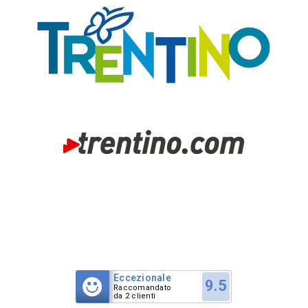
Eccezionale
9.5
Raccomandato
da 2 clienti