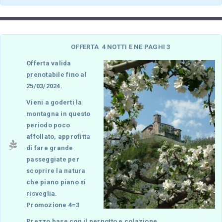
OFFERTA 4 NOTTI E NE PAGHI 3
Offerta valida
prenotabile fino al
25/03/2024.
Vieni a goderti la
montagna in questo
periodo poco
affollato, approfitta
di fare grande
passeggiate per
scoprire la natura
che piano piano si
risveglia.
Promozione 4=3
Prezzo base con il pernotto e colazione.