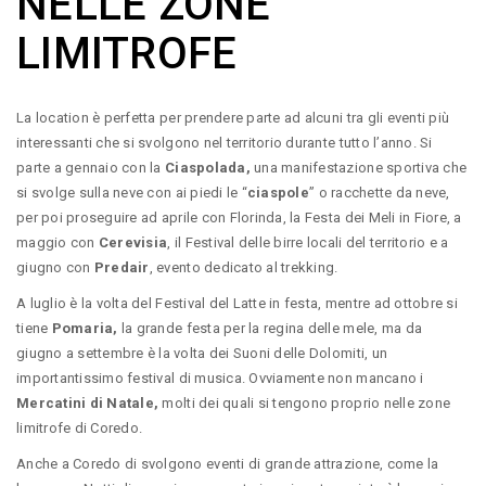
NELLE ZONE
LIMITROFE
La location è perfetta per prendere parte ad alcuni tra gli eventi più
interessanti che si svolgono nel territorio durante tutto l’anno. Si
parte a gennaio con la
Ciaspolada,
una manifestazione sportiva che
si svolge sulla neve con ai piedi le “
ciaspole
” o racchette da neve,
per poi proseguire ad aprile con Florinda, la Festa dei Meli in Fiore, a
maggio con
Cerevisia
, il Festival delle birre locali del territorio e a
giugno con
Predair
, evento dedicato al trekking.
A luglio è la volta del Festival del Latte in festa, mentre ad ottobre si
tiene
Pomaria,
la grande festa per la regina delle mele, ma da
giugno a settembre è la volta dei Suoni delle Dolomiti, un
importantissimo festival di musica. Ovviamente non mancano i
Mercatini di Natale,
molti dei quali si tengono proprio nelle zone
limitrofe di Coredo.
Anche a Coredo di svolgono eventi di grande attrazione, come la