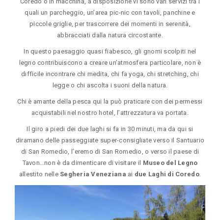
Coredo o in macchina, a disposizione vi sono vari servizi tra i
quali un parcheggio, un’area pic-nic con tavoli, panchine e
piccole griglie, per trascorrere dei momenti in serenità,
abbracciati dalla natura circostante.
In questo paesaggio quasi fiabesco, gli gnomi scolpiti nel
legno contribuiscono a creare un’atmosfera particolare, non è
difficile incontrare chi medita, chi fa yoga, chi stretching, chi
legge o chi ascolta i suoni della natura.
Chi è amante della pesca qui la può praticare con dei permessi
acquistabili nel nostro hotel, l’attrezzatura va portata.
Il giro a piedi dei due laghi si fa in 30 minuti, ma da qui si
diramano delle passeggiate super-consigliate verso il Santuario
di San Romedio, l’eremo di San Romedio, o verso il paese di
Tavon…non è da dimenticare di visitare il
Museo del Legno
allestito nelle
Segheria Veneziana
ai
due Laghi di Coredo
.