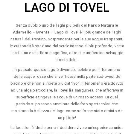
LAGO DI TOVEL
Senza dubbio uno dei laghi più belli del
Parco Naturale
Adamello – Brenta
, il Lago di Tovel è il più grande dei laghi
naturali del Trentino. Sorprendente per le sue acque trasparenti
le cui tonalità spaziano dal verde intenso al blu profondo, vanta
una fauna e una flora magnifica, oltre che un fascino selvaggio
irresistibile.
In passato questo lago è diventato celebre per il fenomeno
delle acque rosse che si verificava nella parte sud-ovest de
bacino e che non si ripete più dal 1964. Il fenomeno era dovuto
ad una alga particolare, la T
ovellia
sanguinea, che affiorava in
superficie e tingeva le acque di un rosso acceso. Di quel
periodo si possono ammirare delle foto spettacolari che
mostrano la bellezza del lago come se fosse stato dipinto da
un pittore!
La location è ideale per chi desidera vivere un’esperienza unica