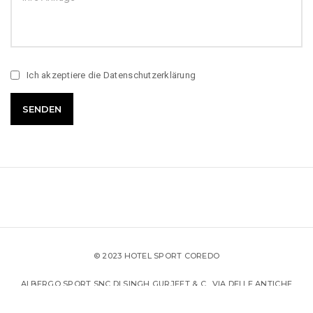
Ich akzeptiere die
Datenschutzerklärung
© 2023 HOTEL SPORT COREDO
ALBERGO SPORT SNC DI SINGH GURJEET & C., VIA DELLE ANTICHE
FONTANE 6, 38012 PREDAIA – FRAZ. COREDO (TN), PARTITA IVA:
02686300225, CODICE UNIVOCO: W7YVJK9